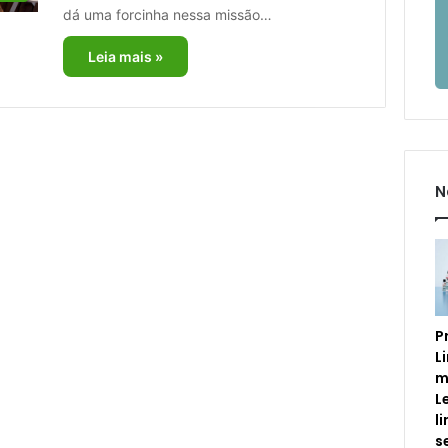
dá uma forcinha nessa missão…
Leia mais »
N
P
L
m
L
l
s