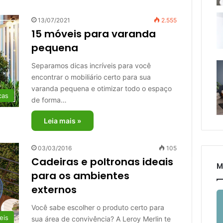
13/07/2021
2.555
15 móveis para varanda
pequena
Separamos dicas incríveis para você
encontrar o mobiliário certo para sua
varanda pequena e otimizar todo o espaço
cas
de forma…
Leia mais »
03/03/2016
105
Cadeiras e poltronas ideais
M
para os ambientes
externos
Você sabe escolher o produto certo para
eis
sua área de convivência? A Leroy Merlin te