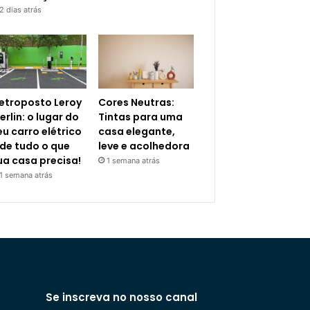
2 dias atrás
letroposto Leroy
Cores Neutras:
erlin: o lugar do
Tintas para uma
eu carro elétrico
casa elegante,
 de tudo o que
leve e acolhedora
ua casa precisa!
1 semana atrás
1 semana atrás
Se inscreva no nosso canal