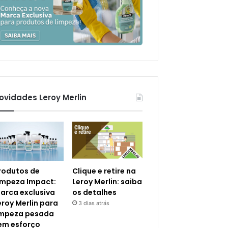
ovidades Leroy Merlin
rodutos de
Clique e retire na
impeza Impact:
Leroy Merlin: saiba
arca exclusiva
os detalhes
eroy Merlin para
3 dias atrás
impeza pesada
em esforço