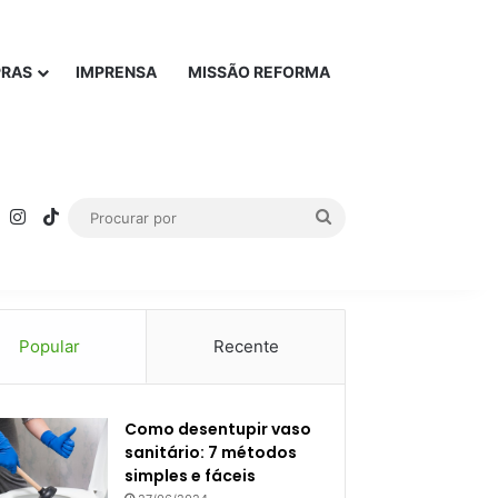
PRAS
IMPRENSA
MISSÃO REFORMA
rest
YouTube
Instagram
TikTok
Procurar
por
Popular
Recente
Como desentupir vaso
sanitário: 7 métodos
simples e fáceis