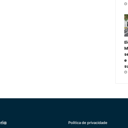
E
M
s
e
s
ria
Politica de privacidade