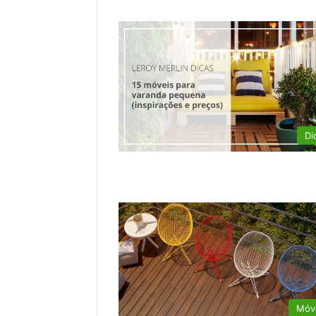
Di
Móv