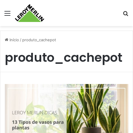
Menu
Pr
Início
/
produto_cachepot
produto_cachepot