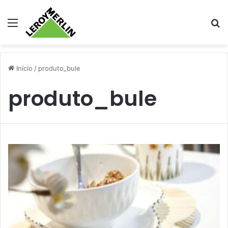
Menu
Pr
Início
/
produto_bule
produto_bule