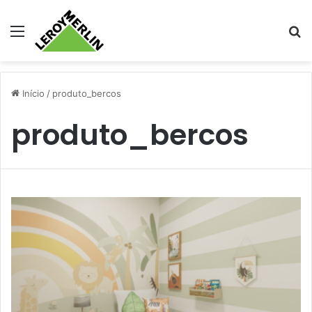
Menu
Pr
Início
/
produto_bercos
produto_bercos