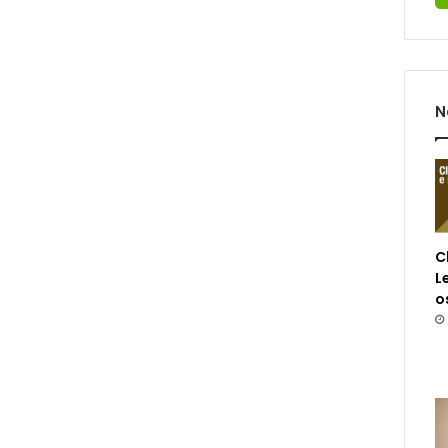
N
C
L
o