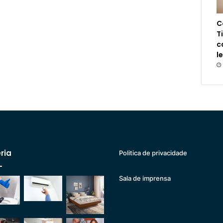
C
T
c
l
ria
Politica de privacidade
Sala de imprensa