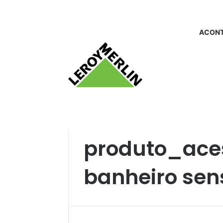
ACONT
Início
/
produto_acessorio de banheiro se
produto_aces
banheiro sen