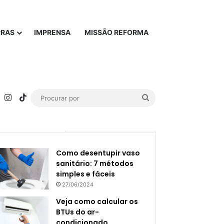
PRAS
IMPRENSA
MISSÃO REFORMA
rest
YouTube
Instagram
TikTok
Procurar
por
Popular
Recente
Como desentupir vaso
sanitário: 7 métodos
simples e fáceis
27/06/2024
Veja como calcular os
BTUs do ar-
condicionado