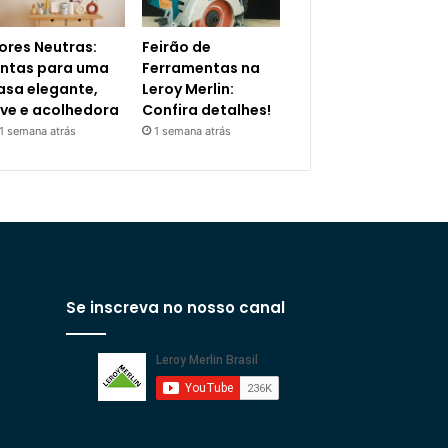
ores Neutras:
Feirão de
intas para uma
Ferramentas na
asa elegante,
Leroy Merlin:
eve e acolhedora
Confira detalhes!
1 semana atrás
1 semana atrás
Se inscreva no nosso canal