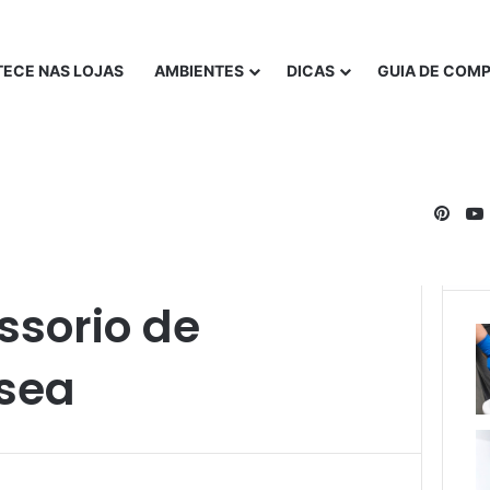
ECE NAS LOJAS
AMBIENTES
DICAS
GUIA DE COM
Pinte
nsea
sorio de
sea