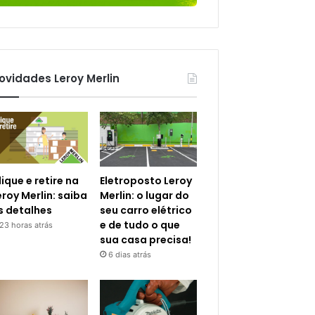
ovidades Leroy Merlin
lique e retire na
Eletroposto Leroy
eroy Merlin: saiba
Merlin: o lugar do
s detalhes
seu carro elétrico
e de tudo o que
23 horas atrás
sua casa precisa!
6 dias atrás