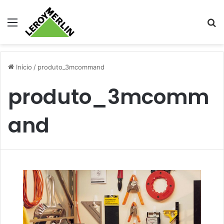
Menu
Pr
Início
/
produto_3mcommand
produto_3mcomm
and