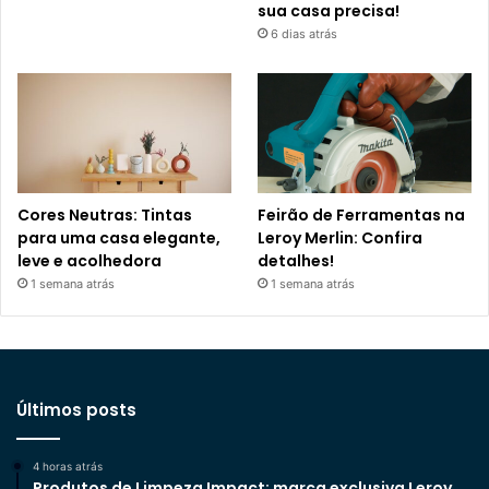
sua casa precisa!
6 dias atrás
Cores Neutras: Tintas
Feirão de Ferramentas na
para uma casa elegante,
Leroy Merlin: Confira
leve e acolhedora
detalhes!
1 semana atrás
1 semana atrás
Últimos posts
4 horas atrás
Produtos de Limpeza Impact: marca exclusiva Leroy