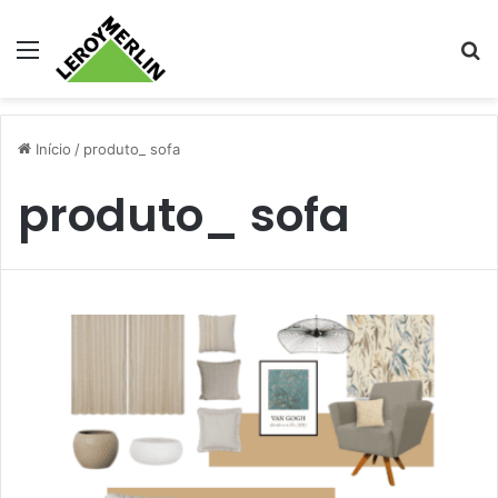
Menu
Pr
Início
/
produto_ sofa
produto_ sofa