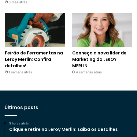
6 dias atrás
Feirão de Ferramentas na
Conheça a nova líder de
Leroy Merlin: Confira
Marketing da LEROY
detalhes!
MERLIN
1 semana atrás
4 semanas atrás
Últimos posts
5 horas atrás
Clique e retire na Leroy Merlin: saiba os detalhes