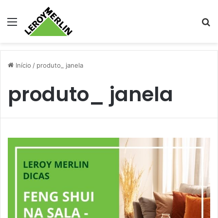
Menu
Pr
Início
/
produto_ janela
produto_ janela