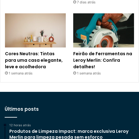
7 dias atrás
Cores Neutras: Tintas
Feirão de Ferramentas na
para uma casa elegante,
Leroy Merlin: Confira
leve e acolhedora
detalhes!
1 semana atrás
1 semana atrás
Últimos posts
12 horas atrás
Produtos de Limpeza Impact: marca exclusiva Leroy
Merlin para limpeza pesada sem esforço