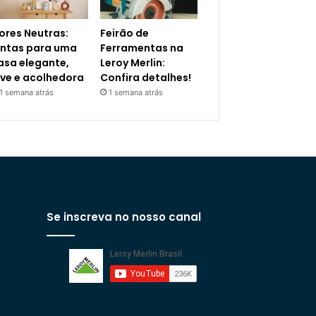
ores Neutras:
Feirão de
intas para uma
Ferramentas na
asa elegante,
Leroy Merlin:
eve e acolhedora
Confira detalhes!
1 semana atrás
1 semana atrás
Se inscreva no nosso canal