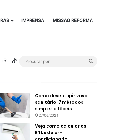
PRAS
IMPRENSA
MISSÃO REFORMA
rest
YouTube
Instagram
TikTok
Procurar
por
Popular
Recente
Como desentupir vaso
sanitário: 7 métodos
simples e fáceis
27/06/2024
Veja como calcular os
BTUs do ar-
condicionado