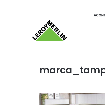
ACONT
Início
/
marca_tampo
marca_tam