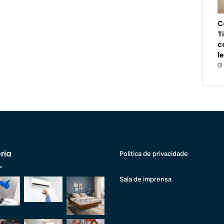
C
T
c
l
ria
Politica de privacidade
Sala de imprensa