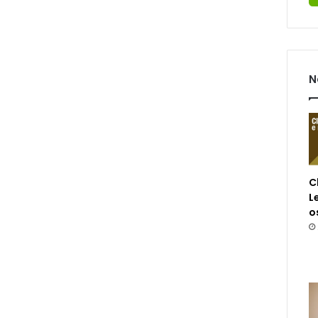
N
C
L
o