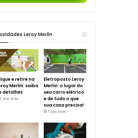
ovidades Leroy Merlin
lique e retire na
Eletroposto Leroy
eroy Merlin: saiba
Merlin: o lugar do
s detalhes
seu carro elétrico
e de tudo o que
2 dias atrás
sua casa precisa!
7 dias atrás