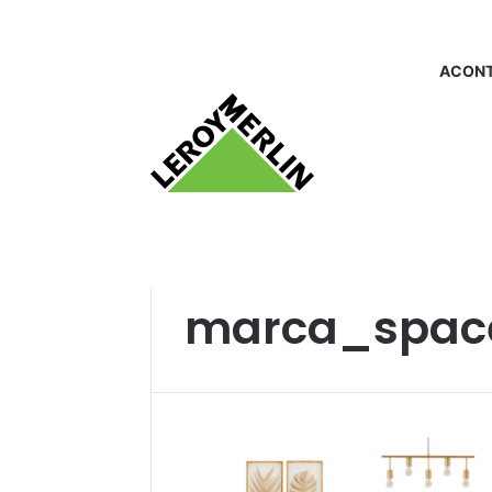
ACONT
Início
/
marca_spaceokub
marca_spac