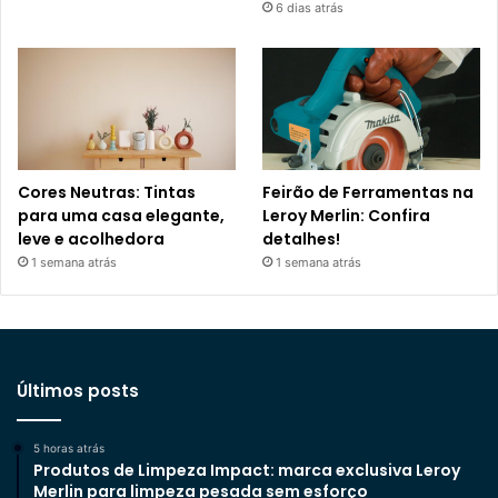
6 dias atrás
Cores Neutras: Tintas
Feirão de Ferramentas na
para uma casa elegante,
Leroy Merlin: Confira
leve e acolhedora
detalhes!
1 semana atrás
1 semana atrás
Últimos posts
5 horas atrás
Produtos de Limpeza Impact: marca exclusiva Leroy
Merlin para limpeza pesada sem esforço