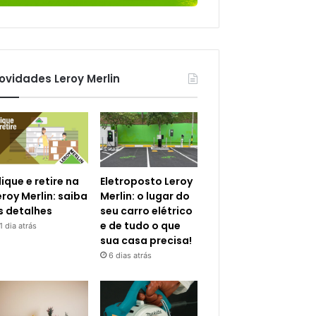
ovidades Leroy Merlin
lique e retire na
Eletroposto Leroy
eroy Merlin: saiba
Merlin: o lugar do
s detalhes
seu carro elétrico
e de tudo o que
1 dia atrás
sua casa precisa!
6 dias atrás