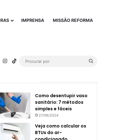
PRAS
IMPRENSA
MISSÃO REFORMA
rest
YouTube
Instagram
TikTok
Procurar
por
Popular
Recente
Como desentupir vaso
sanitário: 7 métodos
simples e fáceis
27/06/2024
Veja como calcular os
BTUs do ar-
condicionado