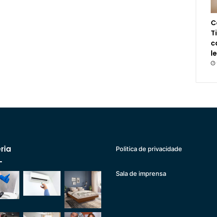
C
T
c
l
ria
Politica de privacidade
Sala de imprensa