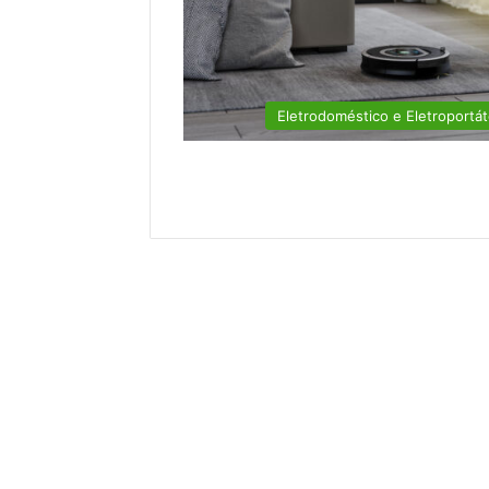
Eletrodoméstico e Eletroportát