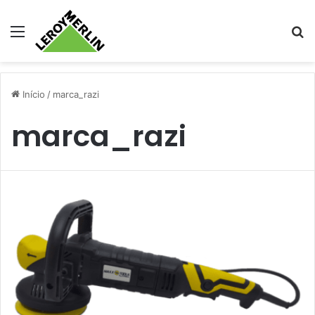
Menu
Pr
Início
/
marca_razi
marca_razi