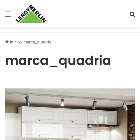
Menu
Pr
Início
/
marca_quadria
marca_quadria