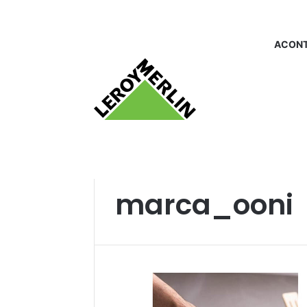
ACONT
Início
/
marca_ooni
marca_ooni