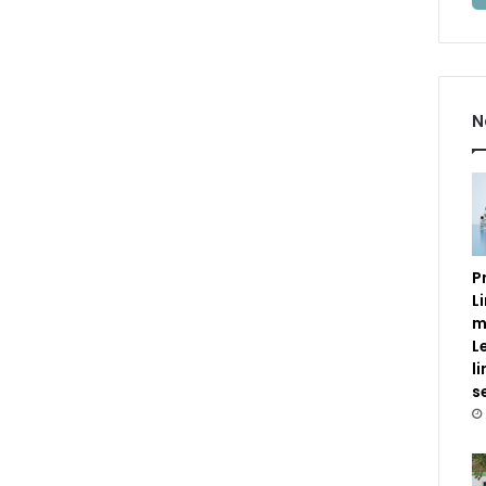
N
P
L
m
L
l
s