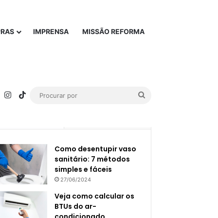
PRAS
IMPRENSA
MISSÃO REFORMA
rest
YouTube
Instagram
TikTok
Procurar
por
Popular
Recente
Como desentupir vaso
sanitário: 7 métodos
simples e fáceis
27/06/2024
Veja como calcular os
BTUs do ar-
condicionado