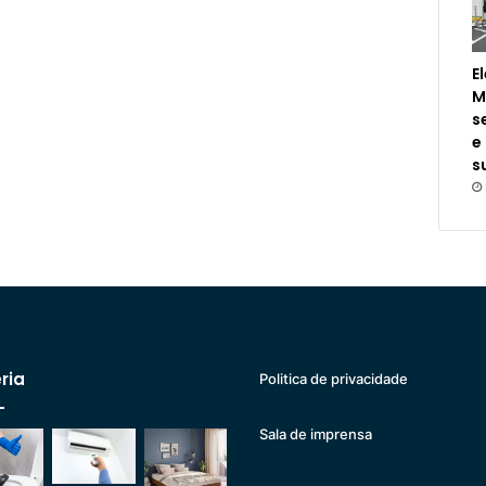
E
M
s
e
s
ria
Politica de privacidade
Sala de imprensa