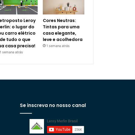
letroposto Leroy
Cores Neutras:
erlin: o lugar do
Tintas para uma
eu carro elétrico
casa elegante,
 de tudo o que
leve e acolhedora
ua casa precisa!
1 semana atrás
1 semana atrás
Se inscreva no nosso canal