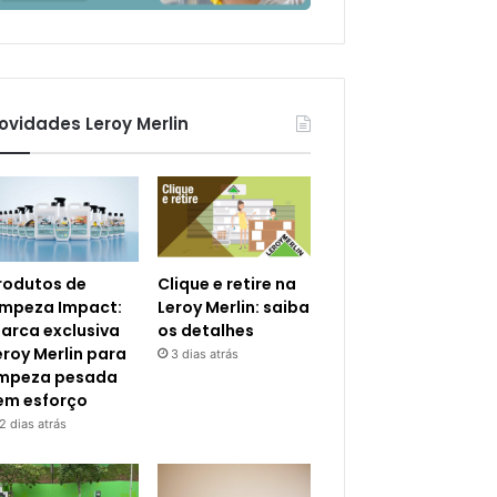
ovidades Leroy Merlin
rodutos de
Clique e retire na
impeza Impact:
Leroy Merlin: saiba
arca exclusiva
os detalhes
eroy Merlin para
3 dias atrás
impeza pesada
em esforço
2 dias atrás