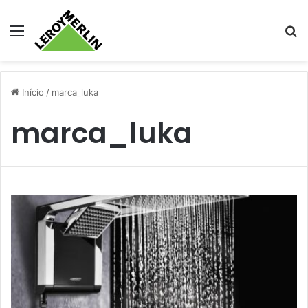
Menu
Pr
Início
/
marca_luka
marca_luka