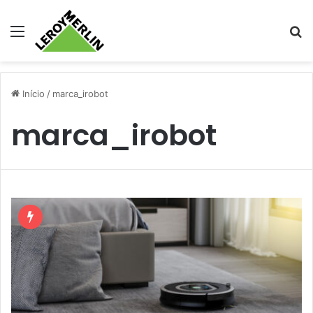
Menu
Pr
Início
/
marca_irobot
marca_irobot