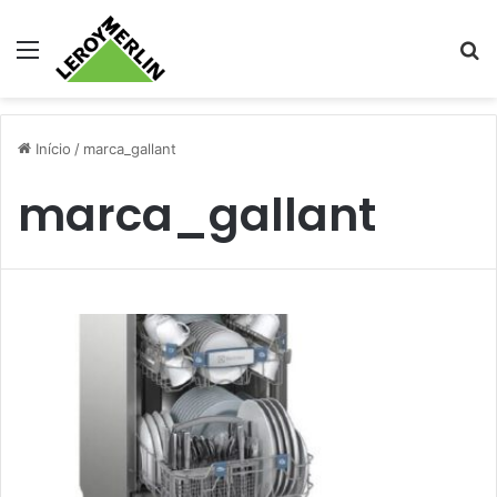
Menu
Pr
Início
/
marca_gallant
marca_gallant