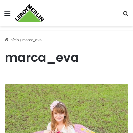
Menu
Pr
Início
/
marca_eva
marca_eva