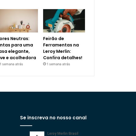
ores Neutras:
Feirão de
intas para uma
Ferramentas na
asa elegante,
Leroy Merlin:
eve e acolhedora
Confira detalhes!
1 semana atrás
1 semana atrás
Se inscreva no nosso canal