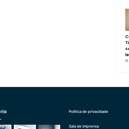
C
T
c
l
ria
Politica de privacidade
Sala de imprensa