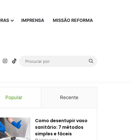
PRAS
IMPRENSA
MISSÃO REFORMA
rest
YouTube
Instagram
TikTok
Procurar
por
Popular
Recente
Como desentupir vaso
sanitário: 7 métodos
simples e fáceis