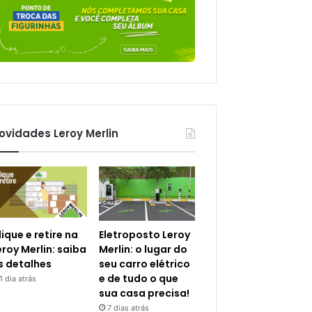
ovidades Leroy Merlin
lique e retire na
Eletroposto Leroy
eroy Merlin: saiba
Merlin: o lugar do
s detalhes
seu carro elétrico
e de tudo o que
1 dia atrás
sua casa precisa!
7 dias atrás