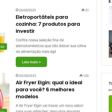
24/08/2023
31
Eletroportáteis para
cozinha: 7 produtos para
investir
Confira nossa seleção fina de
eletrodomésticos que irão deixar sua rotina
cas
de alimentação mais ágil
Leia mais »
30/06/2023
130
Air Fryer Elgin: qual a ideal
T
para você? 6 melhores
modelos
A Air Fryer Elgin vai trazer um novo sabor
para suas refeições: descubra algumas