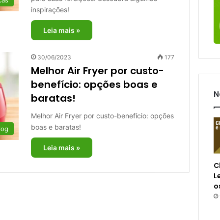
cas
inspirações!
Leia mais »
30/06/2023
177
Melhor Air Fryer por custo-
benefício: opções boas e
N
baratas!
Melhor Air Fryer por custo-benefício: opções
boas e baratas!
log
Leia mais »
C
L
o