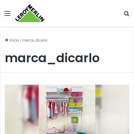
Menu
Pr
Início
/
marca_dicarlo
marca_dicarlo