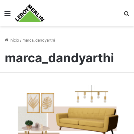
Menu
Pr
Início
/
marca_dandyarthi
marca_dandyarthi