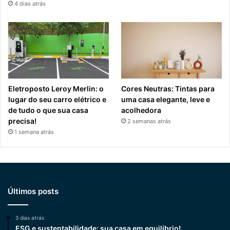
4 dias atrás
Eletroposto Leroy Merlin: o
Cores Neutras: Tintas para
lugar do seu carro elétrico e
uma casa elegante, leve e
de tudo o que sua casa
acolhedora
precisa!
2 semanas atrás
1 semana atrás
Últimos posts
3 dias atrás
ESG e sustentabilidade: sua casa em equilíbrio!