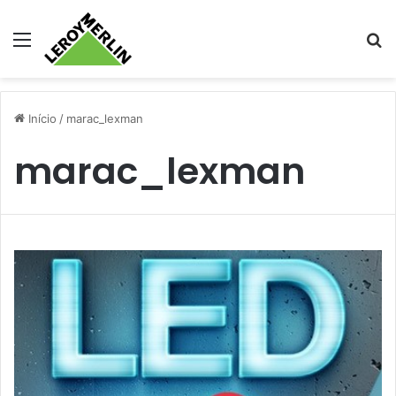
Menu
Pr
Início
/
marac_lexman
marac_lexman