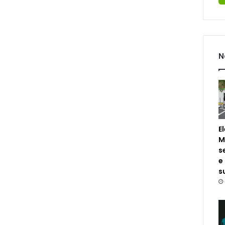
N
E
M
s
e
s