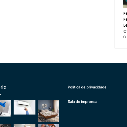
F
F
L
C
ria
Politica de privacidade
Sala de imprensa