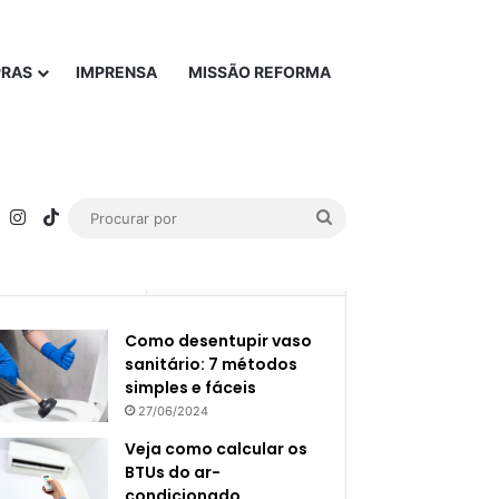
PRAS
IMPRENSA
MISSÃO REFORMA
rest
YouTube
Instagram
TikTok
Procurar
por
Popular
Recente
Como desentupir vaso
sanitário: 7 métodos
simples e fáceis
27/06/2024
Veja como calcular os
BTUs do ar-
condicionado