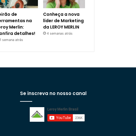
eirão de
Conheça a nova
erramentas na
líder de Marketing
eroy Merlin:
da LEROY MERLIN
onfira detalhes!
4 semanas atrás
1 semana atrás
Se inscreva no nosso canal