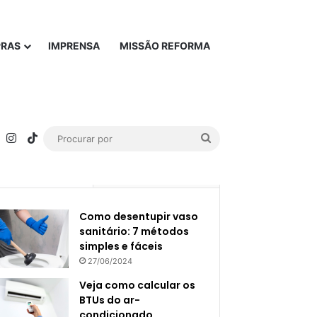
PRAS
IMPRENSA
MISSÃO REFORMA
rest
YouTube
Instagram
TikTok
Procurar
por
Popular
Recente
Como desentupir vaso
sanitário: 7 métodos
simples e fáceis
27/06/2024
Veja como calcular os
BTUs do ar-
condicionado