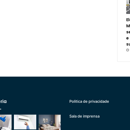
E
M
s
e
s
ria
Politica de privacidade
Sala de imprensa