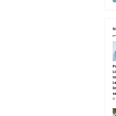
N
P
L
m
L
l
s