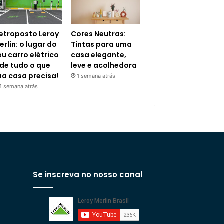
letroposto Leroy
Cores Neutras:
erlin: o lugar do
Tintas para uma
eu carro elétrico
casa elegante,
 de tudo o que
leve e acolhedora
ua casa precisa!
1 semana atrás
1 semana atrás
Se inscreva no nosso canal