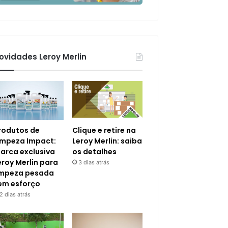
ovidades Leroy Merlin
rodutos de
Clique e retire na
impeza Impact:
Leroy Merlin: saiba
arca exclusiva
os detalhes
eroy Merlin para
3 dias atrás
impeza pesada
em esforço
2 dias atrás