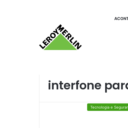
ACONT
Início
/
interfone para residencia
interfone par
Tecnologia e Segura