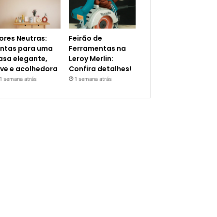
ores Neutras:
Feirão de
intas para uma
Ferramentas na
asa elegante,
Leroy Merlin:
eve e acolhedora
Confira detalhes!
1 semana atrás
1 semana atrás