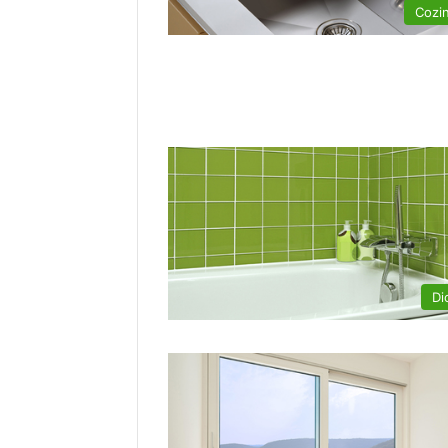
Cozi
Di