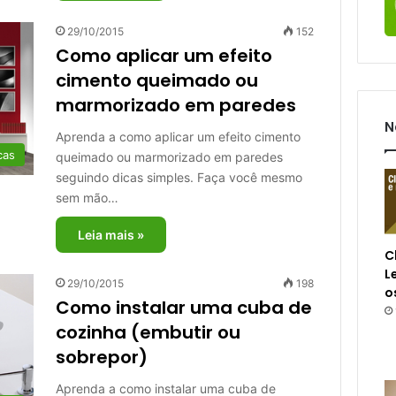
29/10/2015
152
Como aplicar um efeito
cimento queimado ou
marmorizado em paredes
N
Aprenda a como aplicar um efeito cimento
cas
queimado ou marmorizado em paredes
seguindo dicas simples. Faça você mesmo
sem mão…
Leia mais »
C
L
29/10/2015
198
o
Como instalar uma cuba de
cozinha (embutir ou
sobrepor)
Aprenda a como instalar uma cuba de