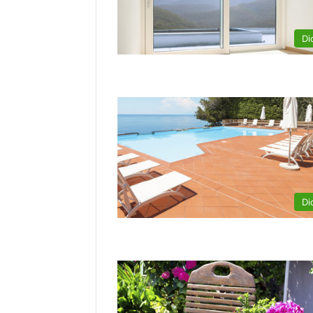
Di
Di