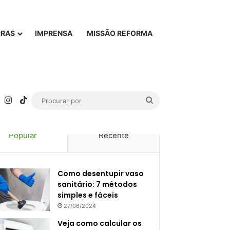
PRAS
IMPRENSA
MISSÃO REFORMA
rest
YouTube
Instagram
TikTok
Procurar
por
Popular
Recente
Como desentupir vaso
sanitário: 7 métodos
simples e fáceis
27/06/2024
Veja como calcular os