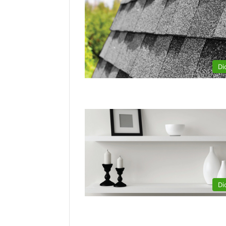
Di
Di