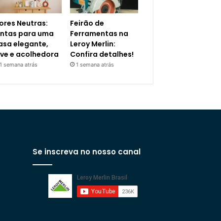
ores Neutras:
Feirão de
intas para uma
Ferramentas na
asa elegante,
Leroy Merlin:
eve e acolhedora
Confira detalhes!
1 semana atrás
1 semana atrás
Se inscreva no nosso canal