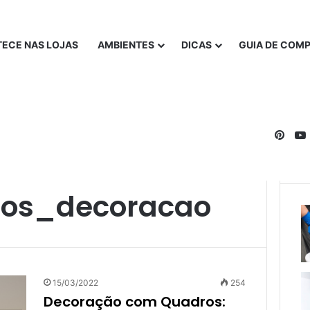
ECE NAS LOJAS
AMBIENTES
DICAS
GUIA DE COM
Pinte
os_decoracao
15/03/2022
254
Decoração com Quadros: