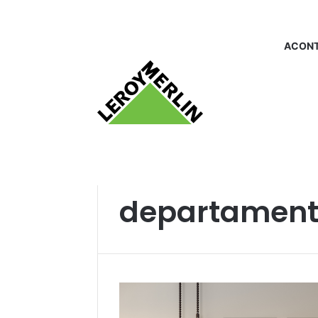
ACONT
Início
/
departamentos_decoracao
departament