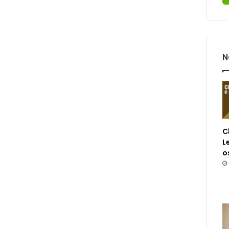
N
C
L
o