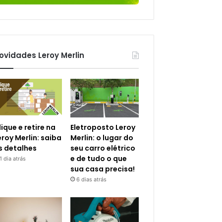
ovidades Leroy Merlin
lique e retire na
Eletroposto Leroy
eroy Merlin: saiba
Merlin: o lugar do
s detalhes
seu carro elétrico
e de tudo o que
1 dia atrás
sua casa precisa!
6 dias atrás