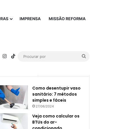
PRAS
IMPRENSA
MISSÃO REFORMA
rest
YouTube
Instagram
TikTok
Procurar
por
Popular
Recente
Como desentupir vaso
sanitário: 7 métodos
simples e fáceis
27/06/2024
Veja como calcular os
BTUs do ar-
condicionado