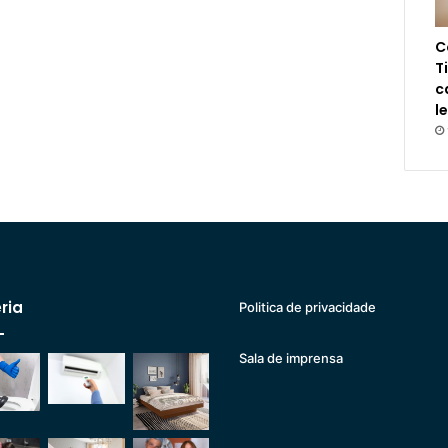
C
T
c
l
ria
Politica de privacidade
Sala de imprensa