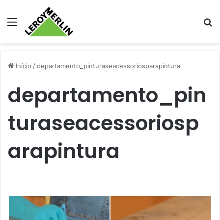
Menu
Pr
Início
/
departamento_pinturaseacessoriosparapintura
departamento_pin
turaseacessoriosp
arapintura