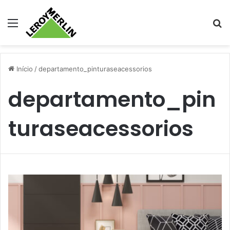
Menu
Pr
Início
/
departamento_pinturaseacessorios
departamento_pin
turaseacessorios