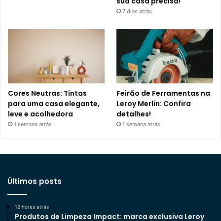
sua casa precisa!
7 dias atrás
Cores Neutras: Tintas
Feirão de Ferramentas na
para uma casa elegante,
Leroy Merlin: Confira
leve e acolhedora
detalhes!
1 semana atrás
1 semana atrás
Últimos posts
12 horas atrás
Produtos de Limpeza Impact: marca exclusiva Leroy