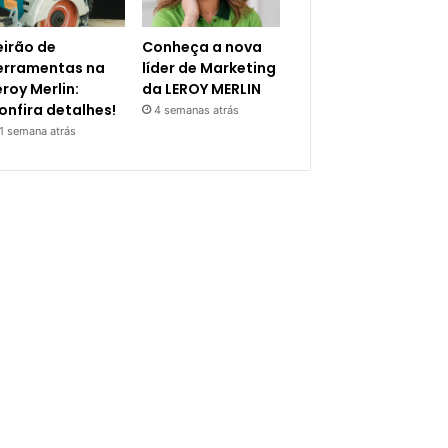
eirão de
Conheça a nova
erramentas na
líder de Marketing
eroy Merlin:
da LEROY MERLIN
onfira detalhes!
4 semanas atrás
1 semana atrás