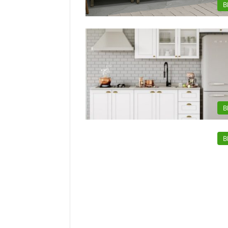
B
B
B