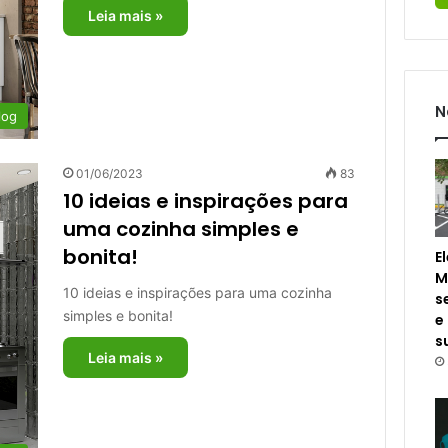
Leia mais »
N
log
01/06/2023
83
10 ideias e inspirações para
uma cozinha simples e
bonita!
E
M
10 ideias e inspirações para uma cozinha
s
simples e bonita!
e
s
Leia mais »