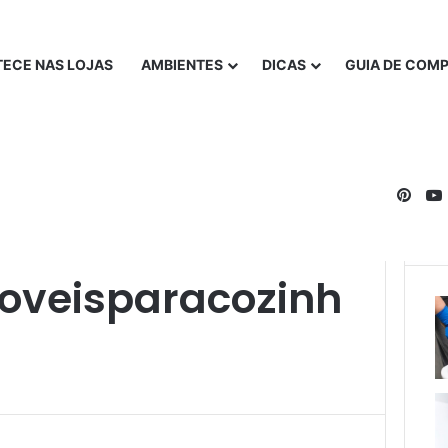
ECE NAS LOJAS
AMBIENTES
DICAS
GUIA DE COM
Pinte
oveisparacozinh