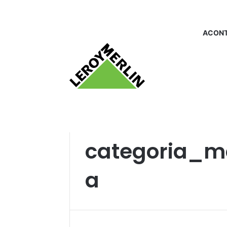
ACONT
Início
/
categoria_moveisparacozinha
categoria_m
a