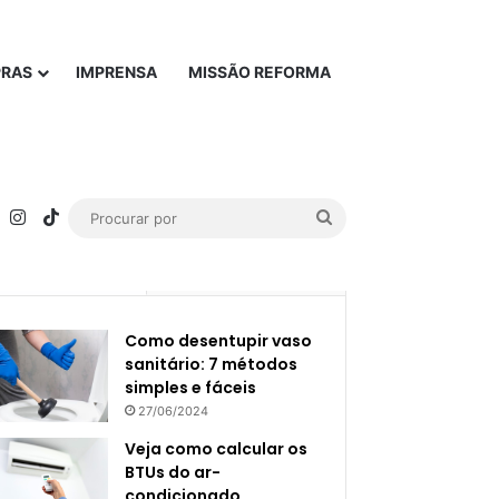
PRAS
IMPRENSA
MISSÃO REFORMA
rest
YouTube
Instagram
TikTok
Procurar
por
Popular
Recente
Como desentupir vaso
sanitário: 7 métodos
simples e fáceis
27/06/2024
Veja como calcular os
BTUs do ar-
condicionado