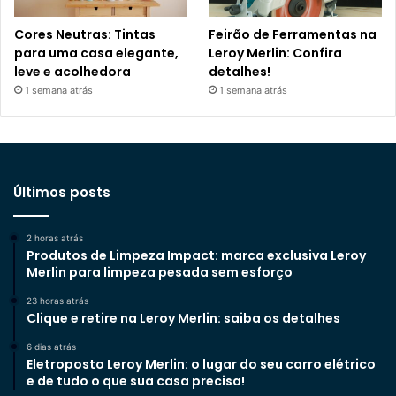
Cores Neutras: Tintas
Feirão de Ferramentas na
para uma casa elegante,
Leroy Merlin: Confira
leve e acolhedora
detalhes!
1 semana atrás
1 semana atrás
Últimos posts
2 horas atrás
Produtos de Limpeza Impact: marca exclusiva Leroy
Merlin para limpeza pesada sem esforço
23 horas atrás
Clique e retire na Leroy Merlin: saiba os detalhes
6 dias atrás
Eletroposto Leroy Merlin: o lugar do seu carro elétrico
e de tudo o que sua casa precisa!