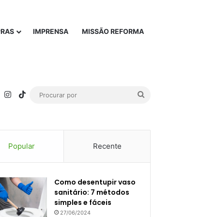
PRAS
IMPRENSA
MISSÃO REFORMA
rest
YouTube
Instagram
TikTok
Procurar
por
Popular
Recente
Como desentupir vaso
sanitário: 7 métodos
simples e fáceis
27/06/2024