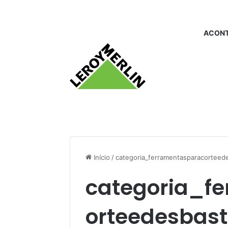
ACONT
Início
/
categoria_ferramentasparacorteed
categoria_f
orteedesbas