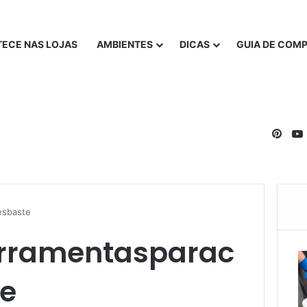
ECE NAS LOJAS
AMBIENTES
DICAS
GUIA DE COM
Pinte
esbaste
erramentasparac
te