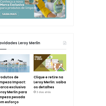
ovidades Leroy Merlin
rodutos de
Clique e retire na
impeza Impact:
Leroy Merlin: saiba
arca exclusiva
os detalhes
eroy Merlin para
3 dias atrás
impeza pesada
em esforço