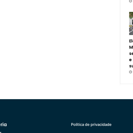
E
M
s
e
s
ria
Politica de privacidade