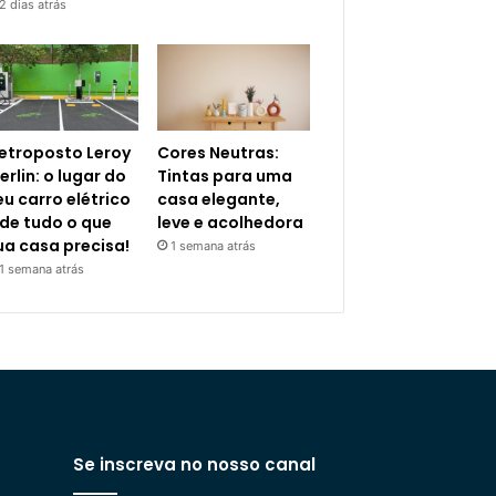
2 dias atrás
letroposto Leroy
Cores Neutras:
erlin: o lugar do
Tintas para uma
eu carro elétrico
casa elegante,
 de tudo o que
leve e acolhedora
ua casa precisa!
1 semana atrás
1 semana atrás
Se inscreva no nosso canal