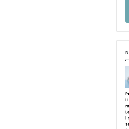
N
P
L
m
L
l
s