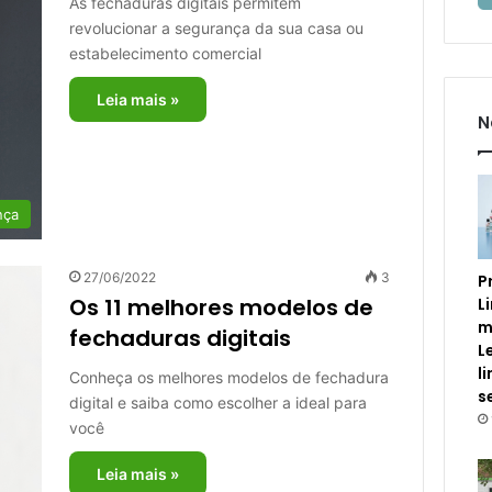
As fechaduras digitais permitem
revolucionar a segurança da sua casa ou
estabelecimento comercial
Leia mais »
N
nça
27/06/2022
3
P
Os 11 melhores modelos de
L
m
fechaduras digitais
L
l
Conheça os melhores modelos de fechadura
s
digital e saiba como escolher a ideal para
você
Leia mais »