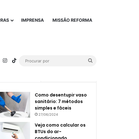
PRAS
IMPRENSA
MISSÃO REFORMA
rest
YouTube
Instagram
TikTok
Procurar
por
Popular
Recente
Como desentupir vaso
sanitário: 7 métodos
simples e fáceis
27/06/2024
Veja como calcular os
BTUs do ar-
condicionado