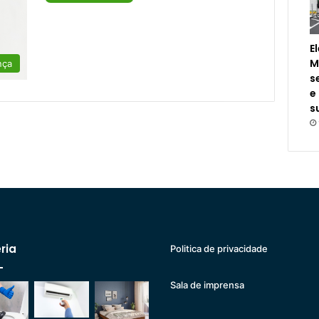
E
M
nça
s
e
s
ria
Politica de privacidade
Sala de imprensa