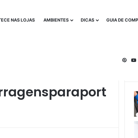
ECE NAS LOJAS
AMBIENTES
DICAS
GUIA DE COM
Pinte
rragensparaport