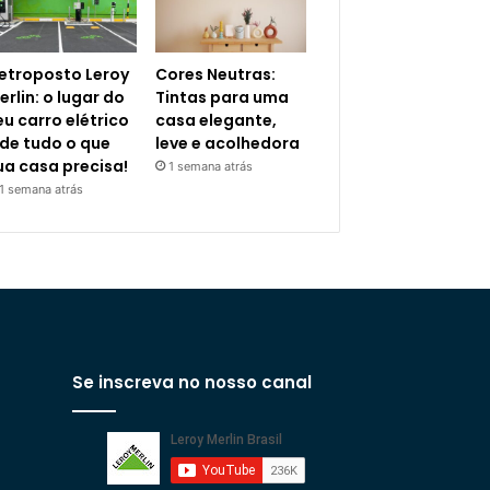
letroposto Leroy
Cores Neutras:
erlin: o lugar do
Tintas para uma
eu carro elétrico
casa elegante,
 de tudo o que
leve e acolhedora
ua casa precisa!
1 semana atrás
1 semana atrás
Se inscreva no nosso canal