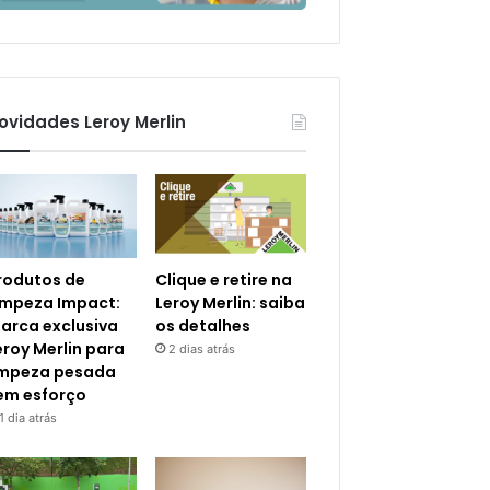
ovidades Leroy Merlin
rodutos de
Clique e retire na
impeza Impact:
Leroy Merlin: saiba
arca exclusiva
os detalhes
eroy Merlin para
2 dias atrás
impeza pesada
em esforço
1 dia atrás