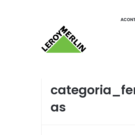
ACONT
Início
/
categoria_ferragensparaportas
categoria_fe
as