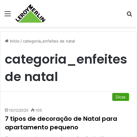
Menu
Pr
Início
/
categoria_enfeites de natal
categoria_enfeites
de natal
Dicas
15/12/2020
105
7 tipos de decoração de Natal para
apartamento pequeno