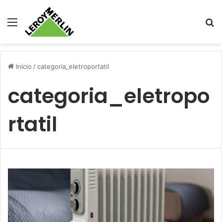
Menu
Pr
Início
/
categoria_eletroportatil
categoria_eletropo
rtatil