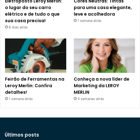
Eletroposto Leroy Merlin:
Cores Neutras: Tintas
o lugar do seu carro
para uma casa elegante,
elétrico e de tudo o que
leve e acolhedora
sua casa precisa!
1 semana atrás
6 dias atrás
Feirão de Ferramentas na
Conheça a nova líder de
Leroy Merlin: Confira
Marketing da LEROY
detalhes!
MERLIN
1 semana atrás
4 semanas atrás
Últimos posts