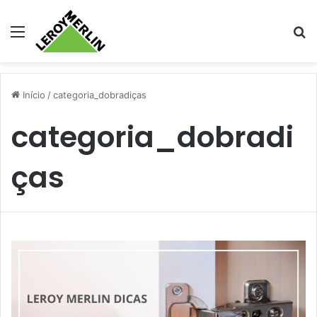
Menu
Pr
Início
/
categoria_dobradiças
categoria_dobradi
ças