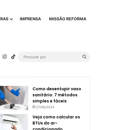
PRAS
IMPRENSA
MISSÃO REFORMA
rest
YouTube
Instagram
TikTok
Procurar
por
Popular
Recente
Como desentupir vaso
sanitário: 7 métodos
simples e fáceis
27/06/2024
Veja como calcular os
BTUs do ar-
condicionado