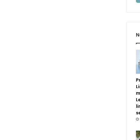
N
P
L
m
L
l
s