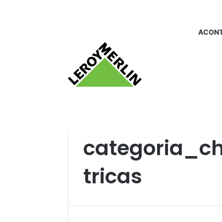
ACONT
Início
/
categoria_churrasqueiraseletricas
categoria_ch
tricas