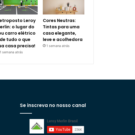
letroposto Leroy
Cores Neutras:
erlin: o lugar do
Tintas para uma
eu carro elétrico
casa elegante,
 de tudo o que
leve e acolhedora
ua casa precisa!
1 semana atrás
1 semana atrás
Se inscreva no nosso canal