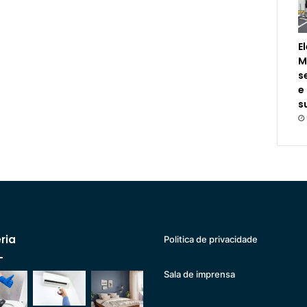
E
M
s
e
s
ria
Politica de privacidade
Sala de imprensa