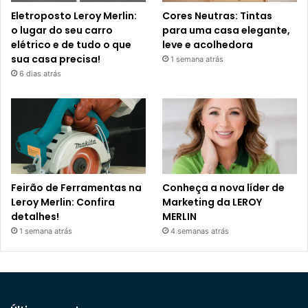
Eletroposto Leroy Merlin:
Cores Neutras: Tintas
o lugar do seu carro
para uma casa elegante,
elétrico e de tudo o que
leve e acolhedora
sua casa precisa!
1 semana atrás
6 dias atrás
Feirão de Ferramentas na
Conheça a nova líder de
Leroy Merlin: Confira
Marketing da LEROY
detalhes!
MERLIN
1 semana atrás
4 semanas atrás