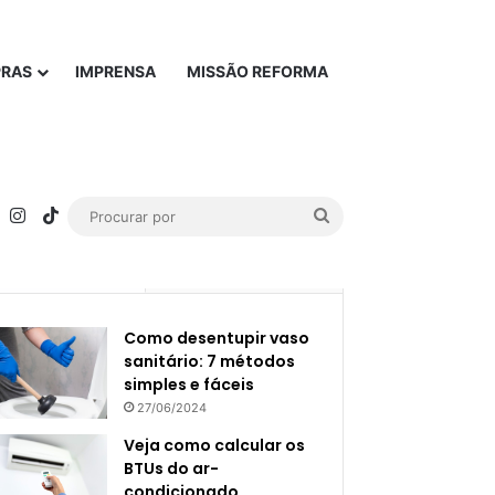
PRAS
IMPRENSA
MISSÃO REFORMA
rest
YouTube
Instagram
TikTok
Procurar
por
Popular
Recente
Como desentupir vaso
sanitário: 7 métodos
simples e fáceis
27/06/2024
Veja como calcular os
BTUs do ar-
condicionado