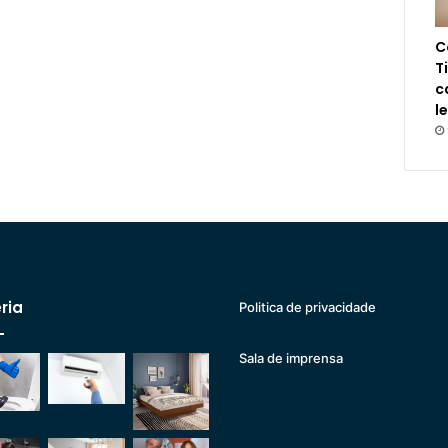
C
T
c
l
ria
Politica de privacidade
Sala de imprensa