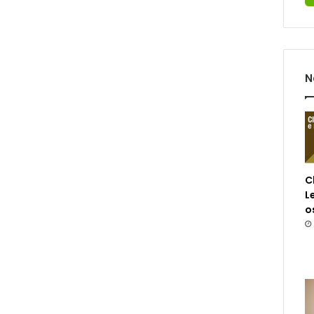
N
C
L
o