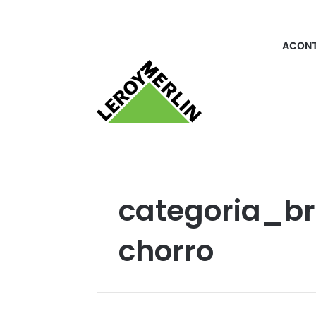
ACONT
Início
/
categoria_brinquedosparacachorro
categoria_b
chorro