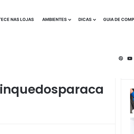
ECE NAS LOJAS
AMBIENTES
DICAS
GUIA DE COM
Pinte
rinquedosparaca