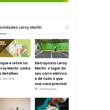
ovidades Leroy Merlin
lique e retire na
Eletroposto Leroy
eroy Merlin: saiba
Merlin: o lugar do
s detalhes
seu carro elétrico
e de tudo o que
2 dias atrás
sua casa precisa!
1 semana atrás