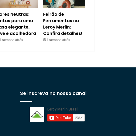
ores Neutras:
Feirão de
intas para uma
Ferramentas na
asa elegante,
Leroy Merlin:
eve e acolhedora
Confira detalhes!
1 semana atrás
1 semana atrás
Se inscreva no nosso canal