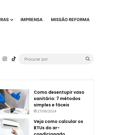
PRAS
IMPRENSA
MISSÃO REFORMA
rest
YouTube
Instagram
TikTok
Procurar
por
Popular
Recente
Como desentupir vaso
sanitário: 7 métodos
simples e fáceis
27/06/2024
Veja como calcular os
BTUs do ar-
condicionado