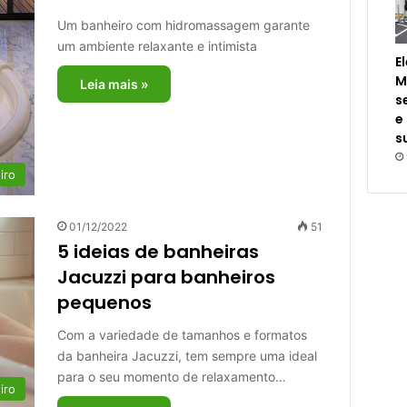
Um banheiro com hidromassagem garante
um ambiente relaxante e intimista
E
M
Leia mais »
s
e
s
iro
01/12/2022
51
5 ideias de banheiras
Jacuzzi para banheiros
pequenos
Com a variedade de tamanhos e formatos
da banheira Jacuzzi, tem sempre uma ideal
para o seu momento de relaxamento…
iro