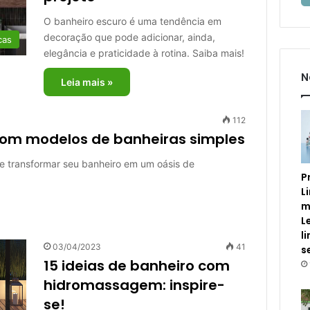
O banheiro escuro é uma tendência em
decoração que pode adicionar, ainda,
cas
elegância e praticidade à rotina. Saiba mais!
N
Leia mais »
112
com modelos de banheiras simples
 transformar seu banheiro em um oásis de
P
L
m
L
l
03/04/2023
41
s
15 ideias de banheiro com
hidromassagem: inspire-
se!