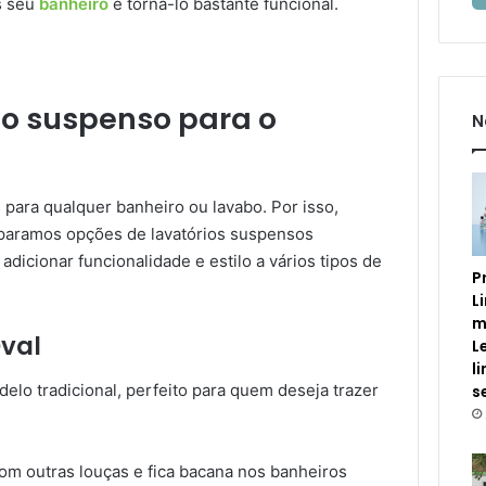
is seu
banheiro
e torná-lo bastante funcional.
rio suspenso para o
N
para qualquer banheiro ou lavabo. Por isso,
paramos opções de lavatórios suspensos
dicionar funcionalidade e estilo a vários tipos de
P
L
m
Oval
L
l
elo tradicional, perfeito para quem deseja trazer
s
com outras louças e fica bacana nos banheiros