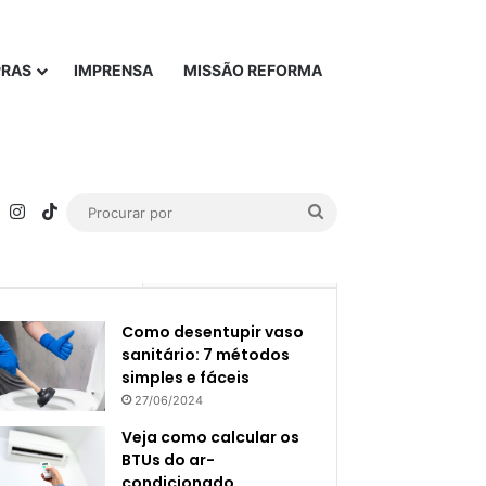
PRAS
IMPRENSA
MISSÃO REFORMA
rest
YouTube
Instagram
TikTok
Procurar
por
Popular
Recente
Como desentupir vaso
sanitário: 7 métodos
simples e fáceis
27/06/2024
Veja como calcular os
BTUs do ar-
condicionado