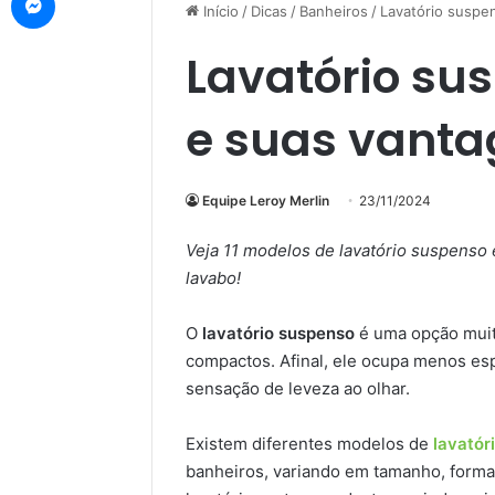
Início
/
Dicas
/
Banheiros
/
Lavatório suspe
Lavatório sus
e suas vant
Equipe Leroy Merlin
23/11/2024
Veja 11 modelos de lavatório suspenso 
lavabo!
O
lavatório suspenso
é uma opção muit
compactos. Afinal, ele ocupa menos esp
sensação de leveza ao olhar.
Existem diferentes modelos de
lavatór
banheiros, variando em tamanho, formato