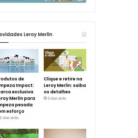
ovidades Leroy Merlin
rodutos de
Clique e retire na
impeza Impact:
Leroy Merlin: saiba
arca exclusiva
os detalhes
eroy Merlin para
3 dias atrás
impeza pesada
em esforço
2 dias atrás