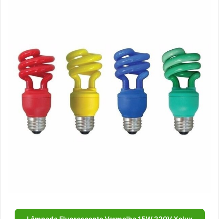
Lâmpada Fluorescente Vermelha 15W 220V Xelux