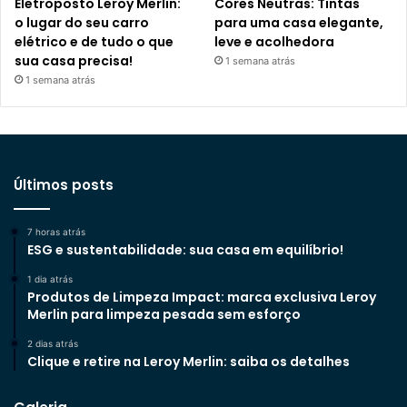
Eletroposto Leroy Merlin:
Cores Neutras: Tintas
o lugar do seu carro
para uma casa elegante,
elétrico e de tudo o que
leve e acolhedora
sua casa precisa!
1 semana atrás
1 semana atrás
Últimos posts
7 horas atrás
ESG e sustentabilidade: sua casa em equilíbrio!
1 dia atrás
Produtos de Limpeza Impact: marca exclusiva Leroy
Merlin para limpeza pesada sem esforço
2 dias atrás
Clique e retire na Leroy Merlin: saiba os detalhes