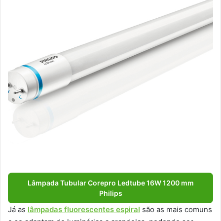
Lâmpada Tubular Corepro Ledtube 16W 1200 mm
Philips
Já as
lâmpadas fluorescentes espiral
são as mais comuns