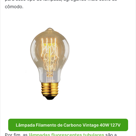
cômodo.
Lâmpada Filamento de Carbono Vintage 40W 127V
Por fim, as
lâmpadas fluorescentes tubulares
são a