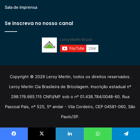
Sala de imprensa
Se inscreva no nosso canal
Copyright © 2026 Leroy Merlin, todos os direitos reservados.
Leroy Merlin Cia Brasileira de Bricolagem. Inscrição estadual nº
298.176.665.115 CNPJ/MF sob o nº 01.438.784/0048-60. Rua
Pascoal Pais, nº 525, 5º andar - Vila Cordeiro, CEP 04581-060, São
Paulo/SP.
Pinterest
YouTube
Instagram
TikTok
Facebook
X
Linkedin
WhatsApp
Telegram