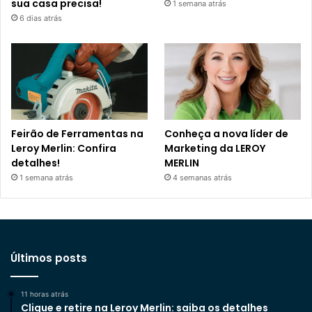
sua casa precisa!
1 semana atrás
6 dias atrás
Feirão de Ferramentas na
Conheça a nova líder de
Leroy Merlin: Confira
Marketing da LEROY
detalhes!
MERLIN
1 semana atrás
4 semanas atrás
Últimos posts
11 horas atrás
Clique e retire na Leroy Merlin: saiba os detalhes