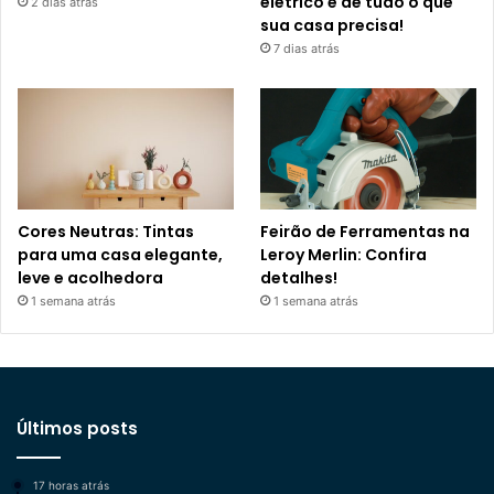
elétrico e de tudo o que
2 dias atrás
sua casa precisa!
7 dias atrás
Cores Neutras: Tintas
Feirão de Ferramentas na
para uma casa elegante,
Leroy Merlin: Confira
leve e acolhedora
detalhes!
1 semana atrás
1 semana atrás
Últimos posts
17 horas atrás