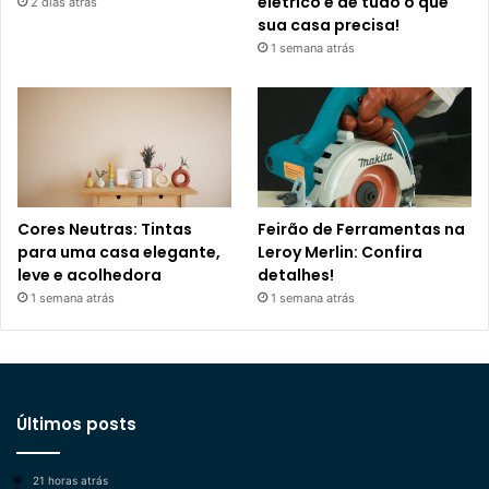
elétrico e de tudo o que
2 dias atrás
sua casa precisa!
1 semana atrás
Cores Neutras: Tintas
Feirão de Ferramentas na
para uma casa elegante,
Leroy Merlin: Confira
leve e acolhedora
detalhes!
1 semana atrás
1 semana atrás
Últimos posts
21 horas atrás