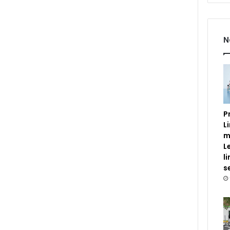
N
P
L
m
L
l
s