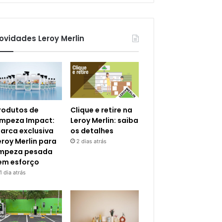
ovidades Leroy Merlin
rodutos de
Clique e retire na
impeza Impact:
Leroy Merlin: saiba
arca exclusiva
os detalhes
eroy Merlin para
2 dias atrás
impeza pesada
em esforço
1 dia atrás