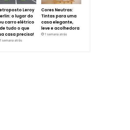
letroposto Leroy
Cores Neutras:
erlin: o lugar do
Tintas para uma
eu carro elétrico
casa elegante,
 de tudo o que
leve e acolhedora
ua casa precisa!
1 semana atrás
1 semana atrás