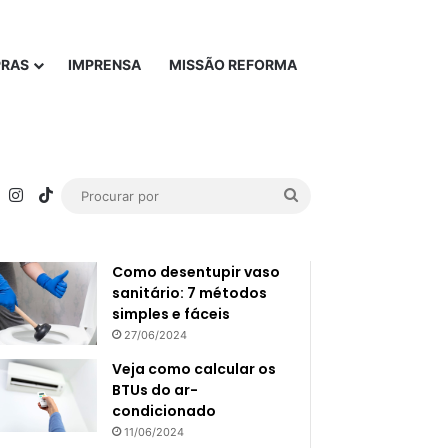
PRAS
IMPRENSA
MISSÃO REFORMA
rest
YouTube
Instagram
TikTok
Procurar
Popular
Recente
por
Como desentupir vaso
sanitário: 7 métodos
simples e fáceis
27/06/2024
Veja como calcular os
BTUs do ar-
condicionado
11/06/2024