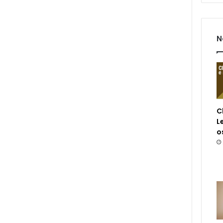
N
C
L
o