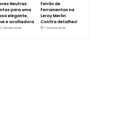
ores Neutras:
Feirão de
intas para uma
Ferramentas na
asa elegante,
Leroy Merlin:
eve e acolhedora
Confira detalhes!
1 semana atrás
1 semana atrás