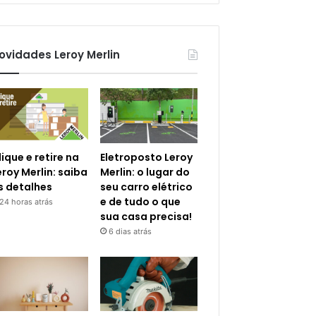
ovidades Leroy Merlin
lique e retire na
Eletroposto Leroy
eroy Merlin: saiba
Merlin: o lugar do
s detalhes
seu carro elétrico
e de tudo o que
24 horas atrás
sua casa precisa!
6 dias atrás