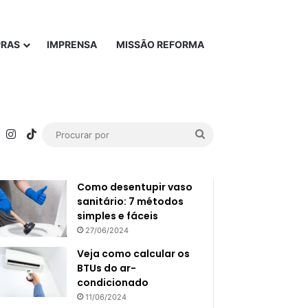
PRAS
IMPRENSA
MISSÃO REFORMA
rest
YouTube
Instagram
TikTok
Procurar
Popular
Recente
por
Como desentupir vaso
sanitário: 7 métodos
simples e fáceis
27/06/2024
Veja como calcular os
BTUs do ar-
condicionado
11/06/2024