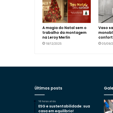
A magia do Natal sem o
Vaso sa
trabalho da montagem
monoblo
na Leroy Merlin
confort
18/12/2025
05/09/
Últimos posts
Gale
16 horas atrás
ESG e sustentabilidade: sua
casa em equilíbrio!