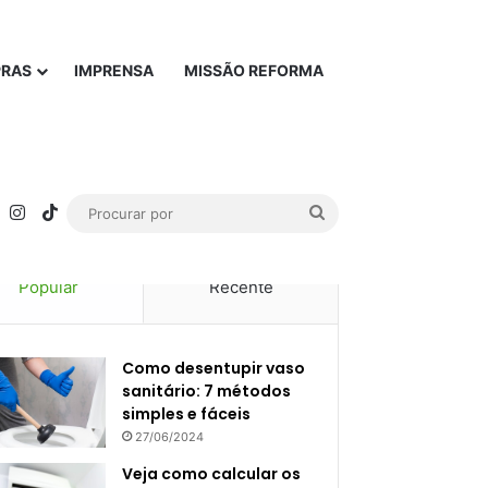
PRAS
IMPRENSA
MISSÃO REFORMA
rest
YouTube
Instagram
TikTok
Procurar
por
Popular
Recente
Como desentupir vaso
sanitário: 7 métodos
simples e fáceis
27/06/2024
Veja como calcular os