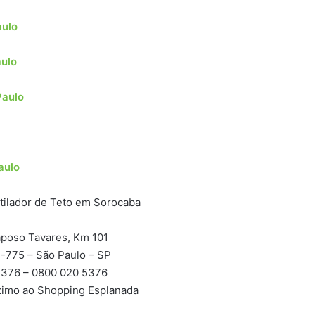
aulo
aulo
Paulo
aulo
ntilador de Teto em Sorocaba
poso Tavares, Km 101
2-775
– São Paulo – SP
376 – 0800 020 5376
imo ao Shopping Esplanada