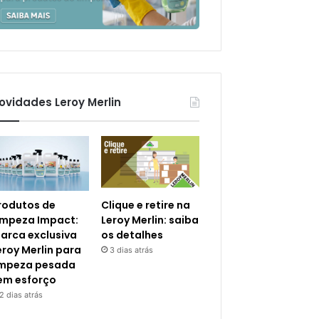
ovidades Leroy Merlin
rodutos de
Clique e retire na
impeza Impact:
Leroy Merlin: saiba
arca exclusiva
os detalhes
eroy Merlin para
3 dias atrás
impeza pesada
em esforço
2 dias atrás