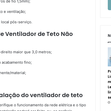
os de fio 1,5mm);
o e ventilação;
 local pós-serviço.
de Ventilador de Teto Não
N
direito maior que 3,0 metros;
ou acabamento fino;
P
nente/material;
L
m
L
l
alação do ventilador de teto
s
verifique o funcionamento da rede elétrica e o tipo