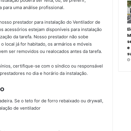
nstalação poderá ser feita, ou, se preferir,
a para uma análise profissional.
osso prestador para instalação do Ventilador de
E
os acessórios estejam disponíveis para instalação
M
lização da tarefa. Nosso prestador não sobe
s
 local já for habitado, os armários e móveis
e
vem ser removidos ou realocados antes da tarefa.
s
nios, certifique-se com o síndico ou responsável
prestadores no dia e horário da instalação.
ão
adeira. Se o teto for de forro rebaixado ou drywall,
alação de ventilador